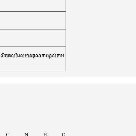
លិតផលដែលមានគុណភាពខ្ពស់តាម
ក
C,
N,
H,
O,