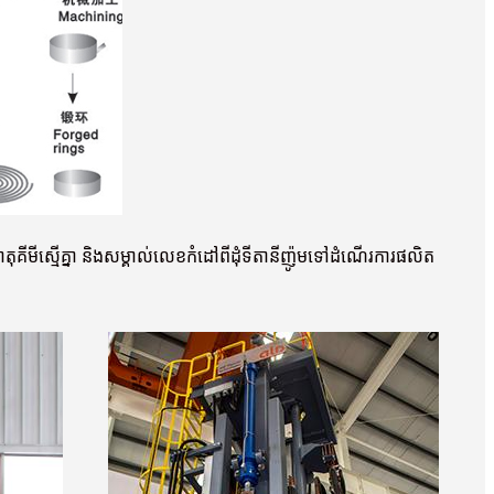
ីមីស្មើគ្នា និងសម្គាល់លេខកំដៅពីដុំទីតានីញ៉ូមទៅដំណើរការផលិត