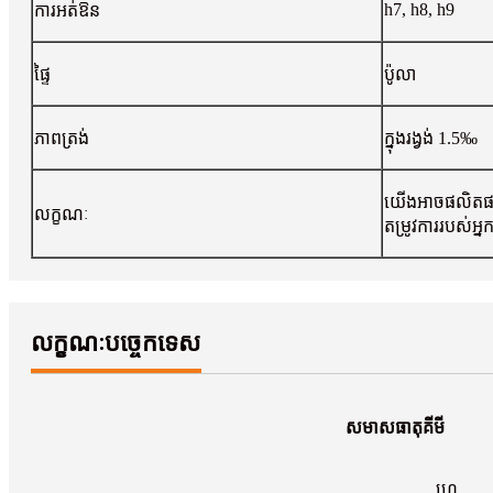
h7, h8, h9
ការអត់ឱន
ផ្ទៃ
ប៉ូលា
ភាពត្រង់
ក្នុងរង្វង់ 1.5‰
យើងអាចផលិតផ
លក្ខណៈ
តម្រូវការរបស់អ្ន
លក្ខណៈបច្ចេកទេស
សមាសធាតុគីមី
ហ្វេ