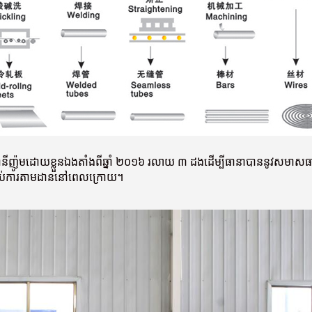
ញ៉ូមដោយខ្លួនឯងតាំងពីឆ្នាំ ២០១៦ រលាយ ៣ ដងដើម្បីធានាបាននូវសមាសធាតុគ
រាប់ការតាមដាននៅពេលក្រោយ។