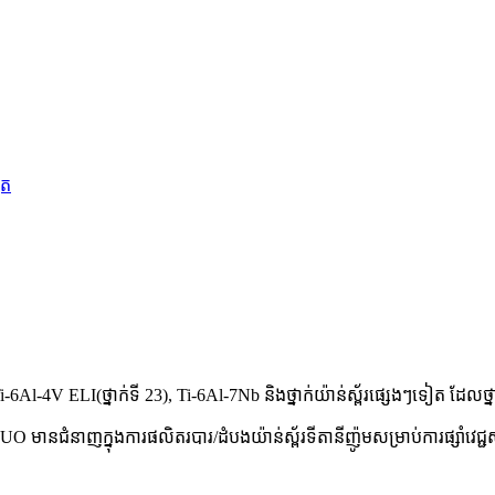
 Ti-6Al-4V ELI(ថ្នាក់ទី 23), Ti-6Al-7Nb និងថ្នាក់យ៉ាន់ស្ព័រផ្សេងៗទៀត ដែលថ
XINNUO មានជំនាញក្នុងការផលិតរបារ/ដំបងយ៉ាន់ស្ព័រទីតានីញ៉ូមសម្រាប់ការផ្សាំ