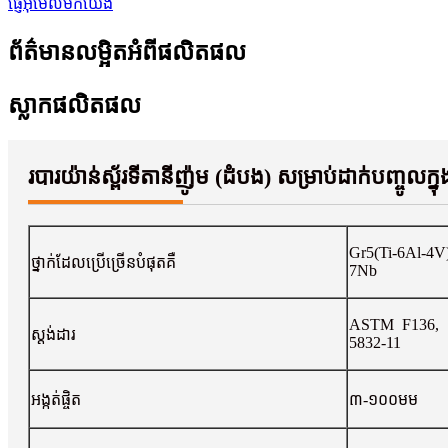
ផ្ញើអ៊ីមែលមកយើង
ព័ត៌មានលម្អិតអំពីផលិតផល
ស្លាកផលិតផល
របារយ៉ាន់ស្ព័រទីតានីញ៉ូម (ដំបង) សម្រាប់ដាក់បញ្ចូលក្នុង
Gr5(Ti-6Al-4V
ថ្នាក់ដែលប្រើច្រើនបំផុតគឺ
7Nb
ASTM F136, 
ស្តង់ដារ
5832-11
អង្កត់ផ្ចិត
៣-១០០មម