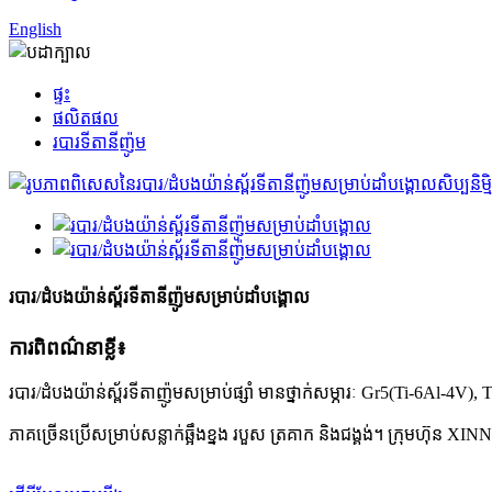
English
ផ្ទះ
ផលិតផល
របារទីតានីញ៉ូម
របារ/ដំបងយ៉ាន់ស្ព័រទីតានីញ៉ូមសម្រាប់ដាំបង្គោល
ការពិពណ៌នាខ្លី៖
របារ/ដំបងយ៉ាន់ស្ព័រទីតាញ៉ូមសម្រាប់ផ្សាំ មានថ្នាក់សម្ភារៈ Gr5(Ti-6Al-4V),
ភាគច្រើនប្រើសម្រាប់សន្លាក់ឆ្អឹងខ្នង របួស ត្រគាក និងជង្គង់។ ក្រុមហ៊ុន 