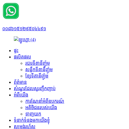
០០៨៦១៥១២៩៥០៤៤៩១
ផ្ទះ
ផលិតផល
របារទីតានីញ៉ូម
សន្លឹកទីតានីញ៉ូម
ខ្សែទីតានីញ៉ូម
ព័ត៌មាន
សំណួរដែលសួរញឹកញាប់
អំពីយើង
ការណែនាំអំពីឧបករណ៍
អតិថិជនរបស់យើង
ទាញយក
ទំនាក់ទំនងមកយើងខ្ញុំ
សម្រង់រហ័ស