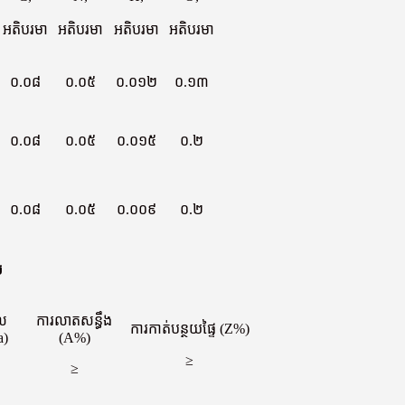
អតិបរមា
អតិបរមា
អតិបរមា
អតិបរមា
០.០៨
០.០៥
០.០១២
០.១៣
០.០៨
០.០៥
០.០១៥
០.២
០.០៨
០.០៥
០.០០៩
០.២
ច
ផល
ការលាតសន្ធឹង
ការកាត់បន្ថយផ្ទៃ (Z%)
a)
(A%)
≥
≥