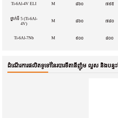
Ti-6Al-4V ELI
M
៨៦០
៧៩៥
ថ្នាក់ទី 5 (Ti-6Al-
M
៨៦០
៧៨០
4V)
Ti-6Al-7Nb
M
៩០០
៨០០
ដំណើរការផលិតទូទៅនៃរបារទីតានីញ៉ូម លួស និងបន្ទះទ