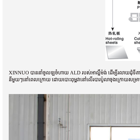
XINNUO បាននាំចូលឡចំហាយ ALD របស់អាល្លឺម៉ង់ ដើម្បីរលាយដុំទីតានី
នីមួយៗនៅពេលក្រោយ ដោយបោះពុម្ពវានៅលើរបារប៉ូលាចុងក្រោយសម្