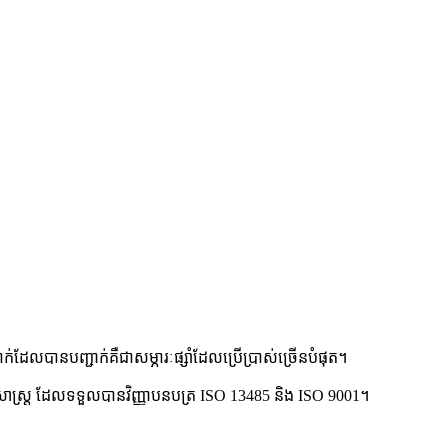
្នាក់ដែលបានបញ្ជាក់គឺជាសម្ភារៈផ្សាំដែលប្រើប្រាស់ច្រើនបំផុត។
វេជ្ជសាស្ត្រ ដែលទទួលបានវិញ្ញាបនបត្រ ISO 13485 និង ISO 9001។