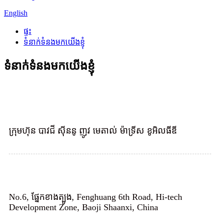
English
ផ្ទះ
ទំនាក់ទំនងមកយើងខ្ញុំ
ទំនាក់ទំនងមកយើងខ្ញុំ
ក្រុមហ៊ុន បាវជី ស៊ីននូ ញូវ មេតាល់ ម៉ាទ្រីស ខូអិលធីឌី
No.6, ផ្នែកខាងត្បូង, Fenghuang 6th Road, Hi-tech
Development Zone, Baoji Shaanxi, China