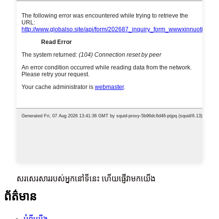
សរសេរសាររបស់អ្នកនៅទីនេះ ហើយផ្ញើវាមកយើង
ព័ត៌មាន