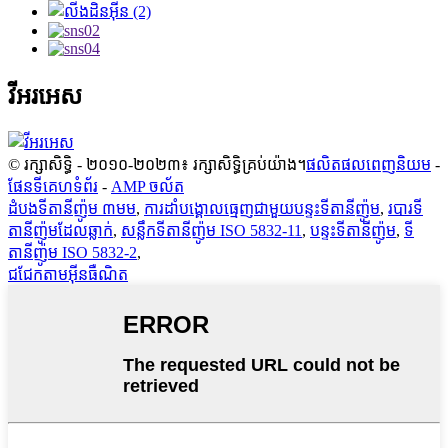
វីអរអេស
© រក្សាសិទ្ធិ - ២០១០-២០២៣៖ រក្សាសិទ្ធិគ្រប់យ៉ាង។
ផលិតផលពេញនិយម
-
ផែនទីគេហទំព័រ
-
AMP ចល័ត
ដំបងទីតានីញ៉ូម ៣មម
,
ការដាំបង្គោលធ្មេញជាមួយបន្ទះទីតានីញ៉ូម
,
របារទី
តានីញ៉ូមដែលឆ្លាក់
,
សន្លឹកទីតានីញ៉ូម ISO 5832-11
,
បន្ទះទីតានីញ៉ូម
,
ទី
តានីញ៉ូម ISO 5832-2
,
ជជែកតាមអ៊ីនធឺណិត