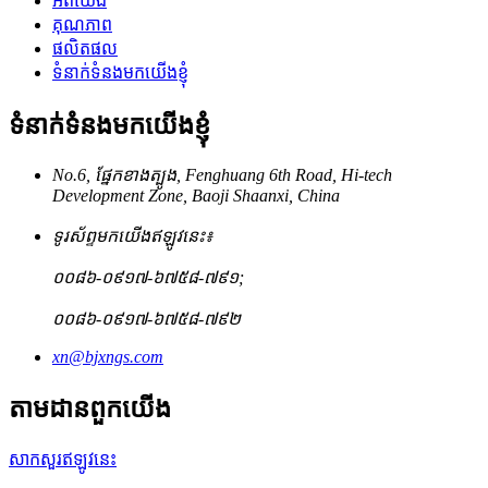
អំពីយើង
គុណភាព
ផលិតផល
ទំនាក់ទំនងមកយើងខ្ញុំ
ទំនាក់ទំនងមកយើងខ្ញុំ
No.6, ផ្នែកខាងត្បូង, Fenghuang 6th Road, Hi-tech
Development Zone, Baoji Shaanxi, China
ទូរស័ព្ទមកយើងឥឡូវនេះ៖
០០៨៦-០៩១៧-៦៧៥៨-៧៩១;
០០៨៦-០៩១៧-៦៧៥៨-៧៩២
xn@bjxngs.com
តាមដានពួកយើង
សាកសួរឥឡូវនេះ