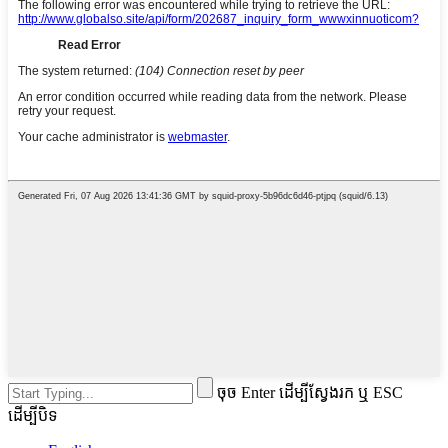
ចុច Enter ដើម្បីស្វែងរក ឬ ESC
ដើម្បីបិទ