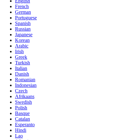
English
French
German
Portuguese
Spanish
Russian
Japanese
Korean
Arabic
Irish
Greek
Turkish
Italian
Danish
Romanian
Indonesian
Czech
Afrikaans
Swedish
Polish
Basque
Catalan
Esperanto
Hindi
Lao