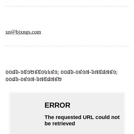
xn@bjxngs.com
០០៨៦-១៥១២៩៥០៤៤៩១; ០០៨៦-០៩១៧-៦៧៥៨៧៩១;
០០៨៦-០៩១៧-៦៧៥៨៧៩២