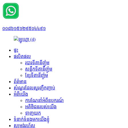
០០៨៦១៥១២៩៥០៤៤៩១
ផ្ទះ
ផលិតផល
របារទីតានីញ៉ូម
សន្លឹកទីតានីញ៉ូម
ខ្សែទីតានីញ៉ូម
ព័ត៌មាន
សំណួរដែលសួរញឹកញាប់
អំពីយើង
ការណែនាំអំពីឧបករណ៍
អតិថិជនរបស់យើង
ទាញយក
ទំនាក់ទំនងមកយើងខ្ញុំ
សម្រង់រហ័ស