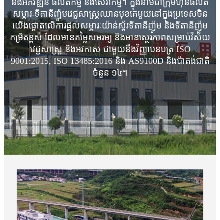
និងអភិវឌ្ឍន៍ ផលិតកម្ម និងសេវាកម្ម។ ក្នុងនាមជាក្រុមហ៊ុនផលិត
សម្ភារៈទីតានីញ៉ូមវេជ្ជសាស្ត្រឈានមុខគេមួយនៅក្នុងប្រទេសចិន
យើងផ្តោតលើការផ្តល់សម្ភារៈយ៉ាន់ស្ព័រទីតានីញ៉ូម និងទីតានីញ៉ូម
កម្រិតខ្ពស់ ដែលមានតម្លៃសមរម្យ និងមានស្ថេរភាពសម្រាប់វិស័យ
វេជ្ជសាស្ត្រ និងអវកាស ជាមួយនឹងវិញ្ញាបនបត្រ ISO
9001:2015, ISO 13485:2016 និង AS9100D និងប៉ាតង់ជាតិ
ចំនួន ១៤។