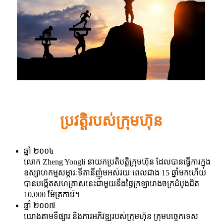
ប្រវត្តិរបស់ក្រុមហ៊ុន
ឆ្នាំ ២០០៤
លោក Zheng Yongli នាយកប្រតិបត្តិក្រុមហ៊ុន ដែលបានធ្វើការក្នុង
ឧស្សាហកម្មសម្ភារៈទីតានីញ៉ូមអស់រយៈពេលជាង 15 ឆ្នាំមកហើយ
បានបង្កើតសហគ្រាសនេះជាមួយនឹងផ្ទៃក្រឡារោងចក្រដំបូងជិត
10,000 ម៉ែត្រការ៉េ។
ឆ្នាំ ២០០៧
យោងតាមទីផ្សារ និងការអភិវឌ្ឍរបស់ក្រុមហ៊ុន ក្រុមបច្ចេកទេស