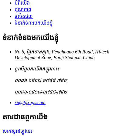
អំពីយើង
គុណភាព
ផលិតផល
ទំនាក់ទំនងមកយើងខ្ញុំ
ទំនាក់ទំនងមកយើងខ្ញុំ
No.6, ផ្នែកខាងត្បូង, Fenghuang 6th Road, Hi-tech
Development Zone, Baoji Shaanxi, China
ទូរស័ព្ទមកយើងឥឡូវនេះ៖
០០៨៦-០៩១៧-៦៧៥៨-៧៩១;
០០៨៦-០៩១៧-៦៧៥៨-៧៩២
xn@bjxngs.com
តាមដានពួកយើង
សាកសួរឥឡូវនេះ