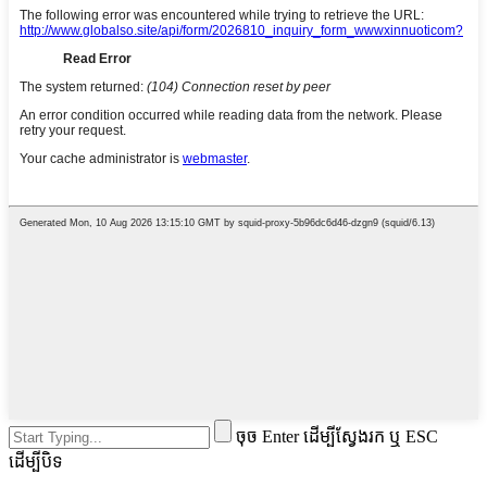
ចុច Enter ដើម្បីស្វែងរក ឬ ESC
ដើម្បីបិទ