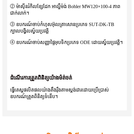
② ម៉ាស៊ីនរំកិលខ្សែដែក អាល្លឺម៉ង់ Bohler MW120×100-4 ភាព
ជាក់លាក់។
③ ឧបករណ៍ចាប់កំហុសអ៊ុលត្រាសោនប្រភេទ SUT-DK-TB
ក្បាលបង្វិលស្វ័យប្រវត្តិ
④ ឧបករណ៍ចាប់សញ្ញាផ្ទៃអុបទិកប្រភេទ ODE ដោយស្វ័យប្រវត្តិ។
ដំណើរការត្រួតពិនិត្យយ៉ាងម៉ត់ចត់
ធ្វើតេស្តផលិតផលយ៉ាងតឹងរ៉ឹងតាមស្តង់ដារដោយប្រើប្រាស់
ឧបករណ៍ត្រួតពិនិត្យទំនើប។