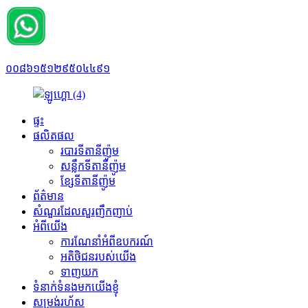
០០៨៦១៥១២៩៥០៤៤៩១
ផ្ទះ
ផលិតផល
របារទីតានីញ៉ូម
សន្លឹកទីតានីញ៉ូម
ខ្សែទីតានីញ៉ូម
ព័ត៌មាន
សំណួរដែលសួរញឹកញាប់
អំពីយើង
ការណែនាំអំពីឧបករណ៍
អតិថិជនរបស់យើង
ទាញយក
ទំនាក់ទំនងមកយើងខ្ញុំ
សម្រង់រហ័ស