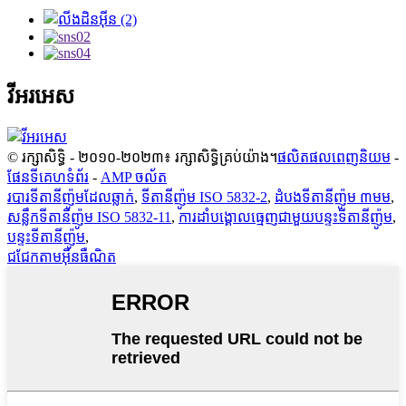
វីអរអេស
© រក្សាសិទ្ធិ - ២០១០-២០២៣៖ រក្សាសិទ្ធិគ្រប់យ៉ាង។
ផលិតផលពេញនិយម
-
ផែនទីគេហទំព័រ
-
AMP ចល័ត
របារទីតានីញ៉ូមដែលឆ្លាក់
,
ទីតានីញ៉ូម ISO 5832-2
,
ដំបងទីតានីញ៉ូម ៣មម
,
សន្លឹកទីតានីញ៉ូម ISO 5832-11
,
ការដាំបង្គោលធ្មេញជាមួយបន្ទះទីតានីញ៉ូម
,
បន្ទះទីតានីញ៉ូម
,
ជជែកតាមអ៊ីនធឺណិត