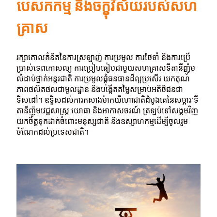
បេសកកម្ម និងចក្ខុវិស័យរបស់សហ
គ្រាស
រក្សាគោលគំនិតនៃការស្រឡាញ់ ការប្រមូល ការថែទាំ និងការប្រើ
ប្រាស់ទេពកោសល្យ ការប្រៀបធៀបជាមួយសហគ្រាសទីតានីញ៉ូម
លំដាប់ថ្នាក់អន្តរជាតិ ការប្រមូលផ្តុំធនធានដ៏ល្អប្រសើរ យកគុណ
ភាពផលិតផលជាមូលដ្ឋាន និងបង្កើតតម្លៃសម្រាប់អតិថិជនជា
ទិសដៅ។ ឧទ្ទិសដល់ការកសាងម៉ាកយីហោជាតិដំបូងគេនៃសម្ភារៈទី
តានីញ៉ូមវេជ្ជសាស្ត្រ យោធា និងអាកាសចរណ៍ ត្រឡប់ទៅសង្គមវិញ
យកចិត្តទុកដាក់ចំពោះមនុស្សជាតិ និងឧស្សាហកម្មដើម្បីចូលរួម
ចំណែកដល់ប្រទេសជាតិ។