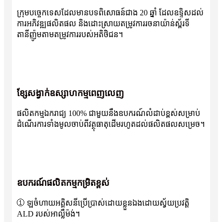
ក្រុមបច្ចេកទេសដែលមានបទពិសោធន៍ជាង 20 ឆ្នាំ ដែលឧទ្ទិសដល់
ការអភិវឌ្ឍផលិតផល និងដោះស្រាយតម្រូវការរចនាយ៉ាន់ស្ព័រទី
តានីញ៉ូមតាមតម្រូវការរបស់អតិថិជន។
ខ្សែសង្វាក់ឧស្សាហកម្មពេញលេញ
ផលិតកម្មឯករាជ្យ 100% ជាមួយនឹងឧបករណ៍លំដាប់ខ្ពស់សម្រាប់
ដំណើរការទាំងមូលចាប់ពីវត្ថុធាតុដើមរហូតដល់ផលិតផលសម្រេច។
ឧបករណ៍ផលិតកម្មកម្រិតខ្ពស់
① ឡចំហាយអគ្គិសនីប្រើប្រាស់ដោយខ្លួនឯងដោយស្វ័យប្រវត្តិ
ALD របស់អាល្លឺម៉ង់។