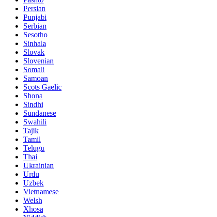
Persian
Punjabi
Serbian
Sesotho
Sinhala
Slovak
Slovenian
Somali
Samoan
Scots Gaelic
Shona
Sindhi
Sundanese
Swahili
Tajik
Tamil
Telugu
Thai
Ukrainian
Urdu
Uzbek
Vietnamese
Welsh
Xhosa