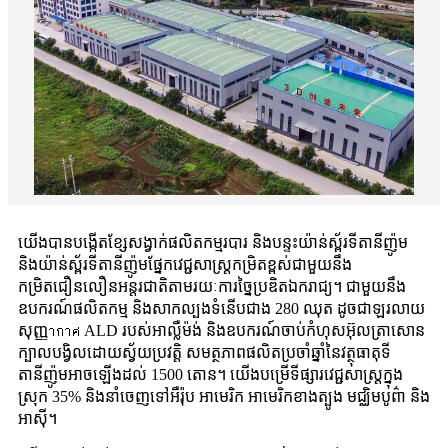
យើងបានបង្កើតខ្សែសង្វាក់ផលិតកម្មរបារ និងបន្ទះយ៉ាន់ស្ព័រទីតានីញ៉ូម
និងយ៉ាន់ស្ព័រទីតានីញ៉ូមផ្នែកវេជ្ជសាស្ត្រកម្រិតខ្ពស់ជាមួយនឹង
កម្រិតជឿនលឿនអន្តរជាតិតាមរយៈការច្នៃប្រឌិតឯករាជ្យ។ ជាមួយនឹង
ឧបករណ៍ផលិតកម្ម និងសាកល្បងទំនើបជាង 280 ឈុត ដូចជាឡរលាយ
សុញ្ញากาศ ALD របស់អាល្លឺម៉ង់ និងឧបករណ៍ចាប់កំហុសអ៊ុលត្រាសោន
ក្បាលបង្វិលដោយស្វ័យប្រវត្តិ សមត្ថភាពផលិតប្រចាំឆ្នាំនៃវត្ថុធាតុទី
តានីញ៉ូមអាចឡើងដល់ 1500 តោន។ យើងបម្រើទីផ្សារវេជ្ជសាស្ត្រក្នុង
ស្រុក 35% និងនាំចេញទៅអឺរ៉ុប អាមេរិក អាមេរិកខាងត្បូង មជ្ឈិមបូព៌ា និង
អាស៊ី។