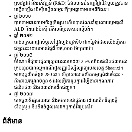
ស្រាវជ្រាវ និងអភិវឌ្ឍន៍ (R&D) ដែលមានជំនាញវិជ្ជាជីវៈមួយត្រូវបាន
បង្កើតឡើង ដើម្បីបង្កើតសម្ភារៈថ្មីៗរួមគ្នាជាមួយអតិថិជន។
ឆ្នាំ២០១០
បានតាមដានការអភិវឌ្ឍទីផ្សារ ហើយបានណែនាំឡរលាយបូមធូលី
ALD និងរោងម៉ាស៊ីនរំកិលពីប្រទេសអាល្លឺម៉ង់។
ឆ្នាំ ២០១២
រោងចក្របានផ្លាស់ប្តូរទៅផ្លូវហ្វេងហួងទី៦ ជាកន្លែងដែលយើងធ្វើការ
ឥឡូវនេះ ដោយមានផ្ទៃដី ២៥,០០០ ម៉ែត្រការ៉េ។
ឆ្នាំ ២០១៥
ចំណែកទីផ្សារវេជ្ជសាស្ត្របានឈានដល់ 25% ហើយផលិតផលរបស់
ក្រុមហ៊ុនបានឈ្នះពាណិជ្ជសញ្ញាដ៏ល្បីល្បាញរបស់ខេត្ត Shaanxi។
មានបុគ្គលិកចំនួន 280 នាក់ សិក្ខាសាលាផលិតកម្មស្តង់ដារចំនួន 7
និងនាយកដ្ឋានចំនួន 6 ដែលធ្វើការរួមគ្នាដើម្បីធានាគុណភាព
ផលិតផល និងពេលវេលាដឹកជញ្ជូន។
ឆ្នាំ ២០១៧
បានចូលទីផ្សារយោធា និងអវកាសជាផ្លូវការ ដោយបើកទីផ្សារថ្មី
ទាំងស្រុង និងខិតខំផ្តល់សេវាកម្មកាន់តែប្រសើរ។
ព័ត៌មាន