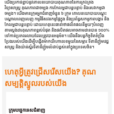
យើងប្រកាន់ខ្ជាប់នូវគោលនយោបាយគុណភាពនៃការគ្រប់គ្រង
វិទ្យាសាស្ត្រ គុណភាពជាចម្បង ការកែលម្អជាបន្តបន្ទាប់ និងសេវាកម្មជា
ចម្បង។ យើងមានក្រុមអ្នកជំនាញចំនួន ៦ ក្រុម គោលនយោបាយបណ្តុះ
បណ្តាលពេញលេញ កម្មវិធីសវនកម្មផ្ទៃក្នុង និងប្រព័ន្ធសកម្មភាពបង្ការ និង
កែលម្អជាបន្តបន្ទាប់ ដោយហេតុនេះធានាថាផលិតផលនីមួយៗបំពេញ
តាមស្តង់ដារគុណភាពខ្ពស់បំផុត និងផលិតផលអាចតាមដានបាន ១០០%
ទៅកាន់ប្រភពរលាយដែលត្រូវបានអនុម័ត។ យើងនឹងបន្តកិច្ចខិតខំប្រឹង
ប្រែងរបស់យើងដើម្បីបង្កើតម៉ាកយីហោលេខមួយនៃសម្ភារៈទីតានីញ៉ូមវេជ្ជ
សាស្ត្រ និងយ៉ាន់ស្ព័រទីតានីញ៉ូមលំដាប់ខ្ពស់នៅក្នុងប្រទេសចិន។
ហេតុអ្វីត្រូវជ្រើសរើសយើង? គុណ
សម្បត្តិស្នូលរបស់យើង
ក្រុមបច្ចេកទេសជំនាញ