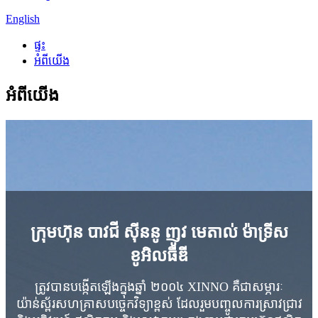
English
ផ្ទះ
អំពីយើង
អំពីយើង
ក្រុមហ៊ុន បាវជី ស៊ីននូ ញូវ មេតាល់ ម៉ាទ្រីស
ខូអិលធីឌី
ត្រូវបានបង្កើតឡើងក្នុងឆ្នាំ ២០០៤ XINNO គឺជាសម្ភារៈ
យ៉ាន់ស្ព័រសហគ្រាសបច្ចេកវិទ្យាខ្ពស់ ដែលរួមបញ្ចូលការស្រាវជ្រាវ