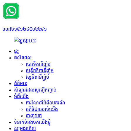
០០៨៦១៥១២៩៥០៤៤៩១
ផ្ទះ
ផលិតផល
របារទីតានីញ៉ូម
សន្លឹកទីតានីញ៉ូម
ខ្សែទីតានីញ៉ូម
ព័ត៌មាន
សំណួរដែលសួរញឹកញាប់
អំពីយើង
ការណែនាំអំពីឧបករណ៍
អតិថិជនរបស់យើង
ទាញយក
ទំនាក់ទំនងមកយើងខ្ញុំ
សម្រង់រហ័ស