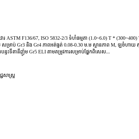
ដារ ASTM F136/67, ISO 5832-2/3 ទំហំធម្មតា (1.0~6.0) T * (300~400)
សម្រាប់ Gr3 និង Gr4 ភាពអត់ធ្មត់ 0.08-0.30 ម.ម ស្ថានភាព M, ឡចំហាយ ស្ថ
្ទះទីតានីញ៉ូម Gr5 ELI តាមតម្រូវការសម្រាប់ផ្នែកពិសេស...