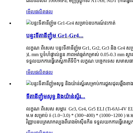
ដល់លើសពី 1000MPa; មីក្រូស្ត្រុកទ័រ A1-A6; NDT (ការធ្វើតេស
មើលផលិតផល
បន្ទះទីតានីញ៉ូម Gr1-Gr4...
លក្ខណៈពិសេស បន្ទះទីតានីញ៉ូម Gr1, Gr2, Gr3 និង Gr4 សម្
)L mm ឬទំហំផ្ទាល់ខ្លួន ភាពអត់ធ្មត់កម្រាស់ 0.05-0.3 mm 
ទទួលយកការធ្វើតេស្តភាគីទីបី។ លក្ខណៈបច្ចេកទេស សមាសធាតុគី
មើលផលិតផល
ទីតានីញ៉ូមសុទ្ធ និងយ៉ាន់ស្ព័រ...
លក្ខណៈពិសេស សម្ភារៈ Gr3, Gr4, Gr5 ELI (Ti-6Al-4V ELI
ម.ម សម្រាប់ δ (1.0~3.0) * (300~400) * (1000~1200 ) ម.ម 
វិញ្ញាបនបត្រសាកល្បងពីរោងម៉ាស៊ីនកិន ទទួលយកការធ្វើតេស្តភ