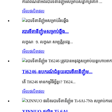
ការពិពណ៌នាអំពីរបារទីតានីញ៉ូមសម្រាប់សន្លាក់ត្រគាក ...
មើលផលិតផល
របារទីតានីញ៉ូមសម្រាប់ឆ្អឹង...
លក្ខណៈ ១. លក្ខណៈសម្បត្តិរូបវន្ត...
មើលផលិតផល
Ti6246-ឧបករណ៍​ជំនួយ​របារ​ទីតានីញ៉ូម...
តើ Ti6246 មានកម្មវិធីអ្វីខ្លះ? Ti624...
មើលផលិតផល
XINNUO ផលិត Ti-6Al...