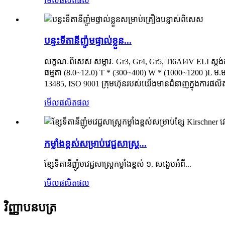
មើលផលិតផល
បន្ទះទីតានីញ៉ូមផ្ទាល់ខ្លួន...
លក្ខណៈពិសេស សម្ភារៈ Gr3, Gr4, Gr5, Ti6Al4V ELI ស្តង់
ធម្មតា (8.0~12.0) T * (300~400) W * (1000~1200 )L ម.ម 
13485, ISO 9001 ក្រុមហ៊ុនរបស់យើងមានជំនាញក្នុងការផលិតបន
មើលផលិតផល
កម្លាំងខ្ពស់សម្រាប់វេជ្ជសាស្ត្រ...
ខ្សែទីតានីញ៉ូមវេជ្ជសាស្ត្រកម្លាំងខ្ពស់ ១. សង្ខេបអំពី...
មើលផលិតផល
វិញ្ញាបនបត្រ