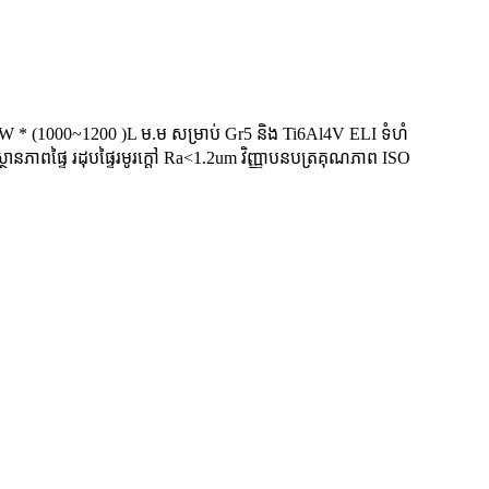
 W * (1000~1200 )L ម.ម សម្រាប់ Gr5 និង Ti6Al4V ELI ទំហំ
ានភាពផ្ទៃ រដុបផ្ទៃរមូរក្តៅ Ra<1.2um វិញ្ញាបនបត្រគុណភាព ISO