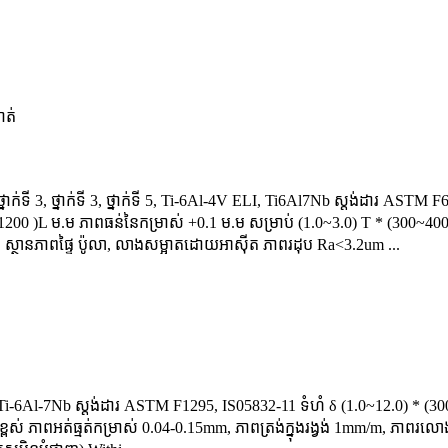
្នាក់ទី 3, ថ្នាក់ទី 3, ថ្នាក់ទី 5, Ti-6Al-4V ELI, Ti6Al7Nb ស្តង់ដារ 
1200 )L ម.ម ភាពធន់នៃកម្រាស់ +0.1 ម.ម សម្រាប់ (1.0~3.0) T * (300~40
ស្ថានភាពផ្ទៃ ប៉ូលា, លាងសម្អាតដោយអាស៊ីត ភាពរដុប Ra<3.2um ...
ៈ Ti-6Al-7Nb ស្តង់ដារ ASTM F1295, IS05832-11 ទំហំ δ (1.0~12.0) * 
់ខ្ពស់ ភាពអត់ធ្មត់កម្រាស់ 0.04-0.15mm, ភាពត្រង់ក្នុងរង្វង់ 1mm/m, ភាពរ