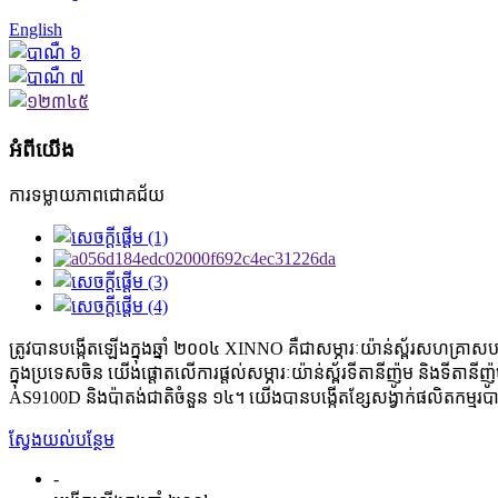
English
អំពីយើង
ការ​ទម្លាយ​ភាព​ជោគជ័យ
ត្រូវបានបង្កើតឡើងក្នុងឆ្នាំ ២០០៤ XINNO គឺជាសម្ភារៈយ៉ាន់ស្ព័រសហគ្រាសបច្
ក្នុងប្រទេសចិន យើងផ្តោតលើការផ្តល់សម្ភារៈយ៉ាន់ស្ព័រទីតានីញ៉ូម និងទីតា
AS9100D និងប៉ាតង់ជាតិចំនួន ១៤។ យើងបានបង្កើតខ្សែសង្វាក់ផលិតកម្មរបារ និងប
ស្វែងយល់បន្ថែម
-