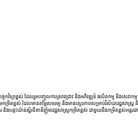
ចេកវិទ្យាខ្ពស់ ដែលរួមបញ្ចូលការស្រាវជ្រាវ និងអភិវឌ្ឍន៍ ផលិតកម្ម និងសេវាកម
នីញ៉ូមកម្រិតខ្ពស់ ដែលមានតម្លៃសមរម្យ និងមានស្ថេរភាពសម្រាប់វិស័យវេជ្ជសាស
ន្ទះយ៉ាន់ស្ព័រទីតានីញ៉ូមវេជ្ជសាស្ត្រកម្រិតខ្ពស់ ជាមួយនឹងកម្រិតខ្ពស់អន្តរជ