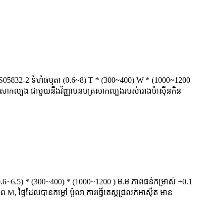
IS05832-2 ទំហំធម្មតា (0.6~8) T * (300~400) W * (1000~1200
ជូន សាកល្បង ជាមួយនឹងវិញ្ញាបនបត្រសាកល្បងរបស់រោងម៉ាស៊ីនកិន
.6~6.5) * (300~400) * (1000~1200 ) ម.ម ភាពធន់កម្រាស់ +0.1
 M, ផ្ទៃដែលបានកម្តៅ ប៉ូលា ការធ្វើតេស្តជ្រលក់អាស៊ីត មាន