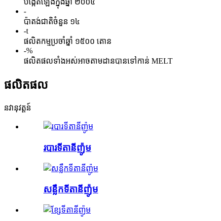
បង្កើតឡើងក្នុងឆ្នាំ ២០០៤
-
ប៉ាតង់ជាតិចំនួន ១៤
-
t
ផលិតកម្មប្រចាំឆ្នាំ ១៥០០ តោន
-
%
ផលិតផលទាំងអស់អាចតាមដានបានទៅកាន់ MELT
ផលិតផល
នវានុវត្តន៍
របារទីតានីញ៉ូម
សន្លឹកទីតានីញ៉ូម