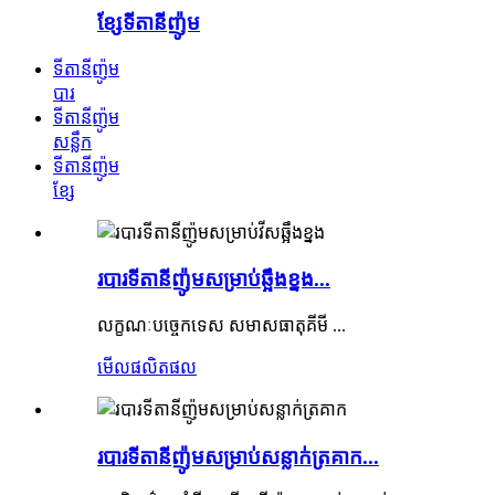
ខ្សែទីតានីញ៉ូម
ទីតានីញ៉ូម
បារ
ទីតានីញ៉ូម
សន្លឹក
ទីតានីញ៉ូម
ខ្សែ
របារទីតានីញ៉ូមសម្រាប់ឆ្អឹងខ្នង...
លក្ខណៈបច្ចេកទេស សមាសធាតុគីមី ...
មើលផលិតផល
របារទីតានីញ៉ូមសម្រាប់សន្លាក់ត្រគាក...