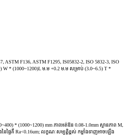
ASTM F67, ASTM F136, ASTM F1295, IS05832-2, ISO 5832-3, ISO
0) W * (1000~1200)L ម.ម +0.2 ម.ម សម្រាប់ (3.0~6.5) T *
(300~400) * (1000~1200) mm ភាពអត់ឱន 0.08-1.0mm ស្ថានភាព M,
លោងនៃផ្ទៃគឺ Ra<0.16um; លក្ខណៈសម្បត្តិខ្ពស់ កម្លាំងទាញអាចឡើង