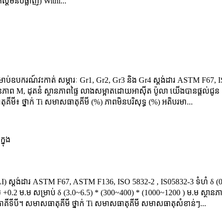
្តមិនបំផ្លាញ) Withi...
រាប់ឧបករណ៍វះកាត់ សម្ភារៈ Gr1, Gr2, Gr3 និង Gr4 ស្តង់ដារ ASTM F67, 
ស្ថានភាព M, ដុតនំ ស្ថានភាពផ្ទៃ លាងសម្អាតដោយអាស៊ីត ប៉ូលា យើងបានផ្តល់
មី៖ ថ្នាក់ Ti សមាសធាតុគីមី (%) ភាពមិនបរិសុទ្ធ (%) អតិបរមា...
) ស្តង់ដារ ASTM F67, ASTM F136, ISO 5832-2 , IS05832-3 ទំហំ δ (0
+0.2 ម.ម សម្រាប់ δ (3.0~6.5) * (300~400) * (1000~1200 ) ម.ម ស្ថានភាព
ាគីទីបី។ សមាសធាតុគីមី ថ្នាក់ Ti សមាសធាតុគីមី សមាសធាតុសំខាន់ៗ...