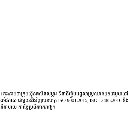
្ម។ ក្នុងនាមជាក្រុមហ៊ុនផលិតសម្ភារៈទីតានីញ៉ូមវេជ្ជសាស្ត្រឈានមុខគេមួយនៅ
្ត្រ និងអវកាស ជាមួយនឹងវិញ្ញាបនបត្រ ISO 9001:2015, ISO 13485:2016 និង
ាតិតាមរយៈការច្នៃប្រឌិតឯករាជ្យ។