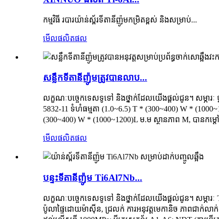
កម្មវិធី របារយ៉ាន់ស្ព័រទីតានីញ៉ូមកម្រិតខ្ពស់ និងសម្រាប់...
មើលផលិតផល
សន្លឹកទីតានីញ៉ូមត្រូវបានលាប...
លក្ខណៈបច្ចេកទេសទូទៅ និងថ្នាក់ដែលយើងផ្តល់ជូន។ សម្ភារៈ ថ
5832-11 ទំហំធម្មតា (1.0~6.5) T * (300~400) W * (1000~
(300~400) W * (1000~1200)L ម.ម ស្ថានភាព M, បានកម្តៅ 
មើលផលិតផល
បន្ទះទីតានីញ៉ូម Ti6Al7Nb...
លក្ខណៈបច្ចេកទេសទូទៅ និងថ្នាក់ដែលយើងផ្តល់ជូន។ សម្ភារ
ប៉ូលាផ្ទៃដោយម៉ាស៊ីន, ជ្រលក់ ការអនុវត្តមេកានិច ភាពជាក់លាក